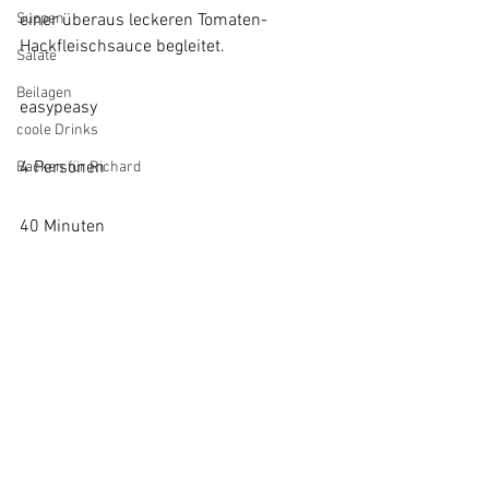
Suppen
einer überaus leckeren Tomaten-
Hackfleischsauce begleitet.
Salate
Beilagen
easypeasy
coole Drinks
4 Personen
Backen für Richard
40 Minuten