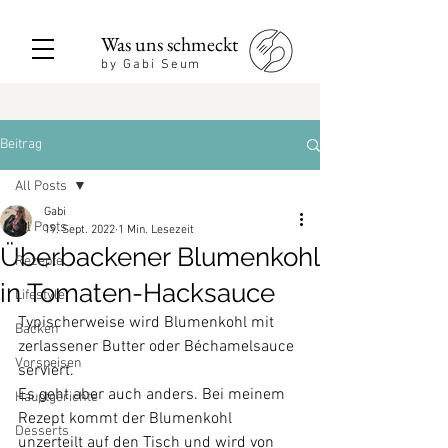
Was uns schmeckt
by Gabi Seum
Beitrag
All Posts
Gabi
All Posts
19. Sept. 2022
1 Min. Lesezeit
Überbackener Blumenkohl
Rezepte
in Tomaten-Hacksauce
Lifestyle
Typischerweise wird Blumenkohl mit 
Backen
zerlassener Butter oder 
Béchamelsauce
Vorspeisen
serviert. 
Es geht aber auch anders. Bei meinem 
Hauptgerichte
Rezept kommt der Blumenkohl 
Desserts
unzerteilt auf den Tisch und wird von 