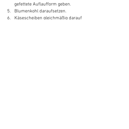
gefettete Auflaufform geben.
Blumenkohl daraufsetzen. 
Käsescheiben gleichmäßig darauf 
legen, so dass der komplette 
Blumenkohl rundherum bedeckt ist.
Im vorgeheizten Ofen bei 250 Grad 
Ober-/Unterhitze ca. 15 Minuten 
überbacken.
Hauptgerichte
Rezepte
Alle ansehen
Aktuelle Beiträge