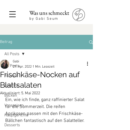
Was uns schmeckt
by Gabi Seum
Beitrag
All Posts
Gabi
All Posts
27. Apr. 2022
1 Min. Lesezeit
Frischkäse-Nocken auf
Rezepte
Blattsalaten
Lifestyle
Aktualisiert:
5. Mai 2022
Backen
Ein, wie ich finde, ganz raffinierter Salat 
Vorspeisen
für die Sommerzeit. Die reifen 
Aprikosen passen mit den Frischkäse-
Hauptgerichte
Bällchen fantastisch auf den Salatteller.
Desserts