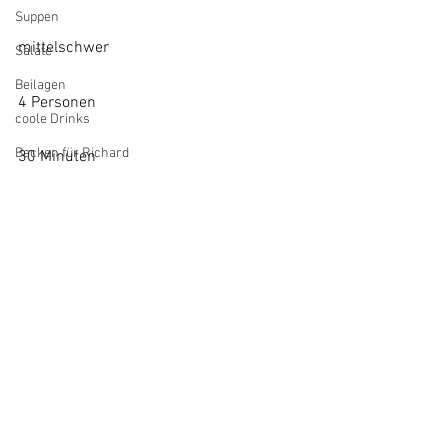
Suppen
mittelschwer
Salate
Beilagen
4 Personen
coole Drinks
Backen für Richard
30 Minuten