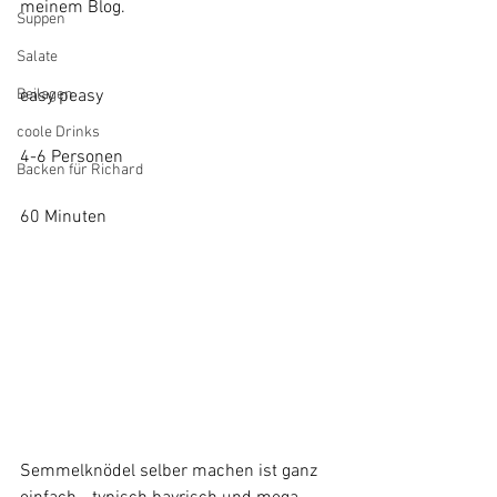
meinem Blog.
Suppen
Salate
easy peasy
Beilagen
coole Drinks
4-6 Personen
Backen für Richard
60 Minuten
Semmelknödel selber machen ist ganz 