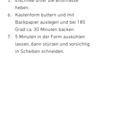
Eischnee unter die Brotmasse 
heben.
Kastenform buttern und mit 
Backpapier auslegen und bei 180 
Grad ca. 30 Minuten backen.
5 Minuten in der Form auskühlen 
lassen, dann stürzen und vorsichtig 
in Scheiben schneiden.
Rezepte
Beilagen
Alle ansehen
Aktuelle Beiträge