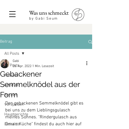
Was uns schmeckt
by Gabi Seum
Beitrag
All Posts
Gabi
All Posts
26. Apr. 2022
1 Min. Lesezeit
Gebackener
Rezepte
Semmelknödel aus der
Lifestyle
Form
Backen
Den gebackenen Semmelknödel gibt es 
Vorspeisen
bei uns zu dem Lieblingsgulasch 
Hauptgerichte
meines Sohnes. "Rindergulasch aus 
Oma's Küche" findest du auch hier auf 
Desserts