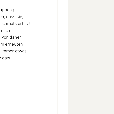
ppen gilt 
h, dass sie, 
nochmals erhitzt 
mlich 
 Von daher 
im erneuten 
 immer etwas 
e dazu.