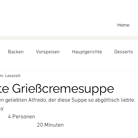
Home
Backen
Vorspeisen
Hauptgerichte
Desserts
in. Lesezeit
Backen für Richard
te Grießcremesuppe
 geliebten Alfredo, der diese Suppe so abgöttisch liebte.
sy
4 Personen
20 Minuten