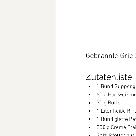
Gebrannte Gri
Zutatenliste
1 Bund Suppeng
60 g Hartweizen
30 g Butter
1 Liter heiße Ri
1 Bund glatte Pet
200 g Crème Fra
Salz, Pfeffer au