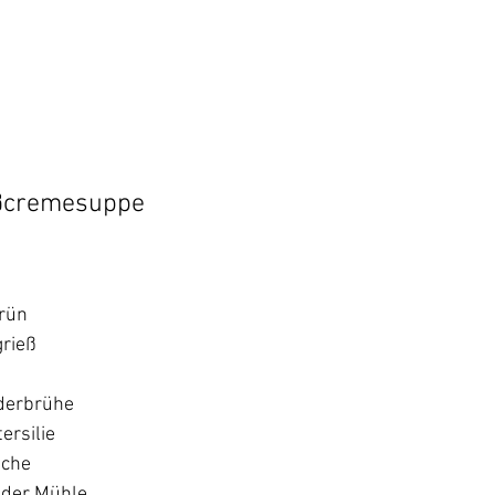
eßcremesuppe
rün
grieß
nderbrühe
ersilie
iche
s der Mühle