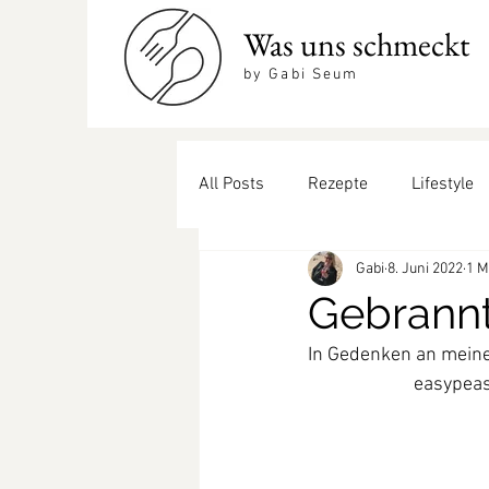
Was uns schmeckt
by Gabi Seum
All Posts
Rezepte
Lifestyle
Gabi
8. Juni 2022
1 M
Beilagen
coole Drinks
Gebrann
In Gedenken an meinen
easypea