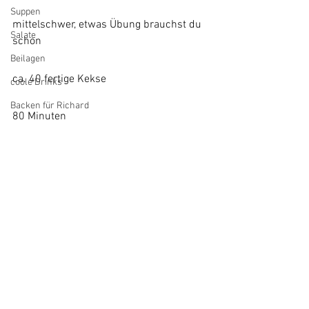
Suppen
mittelschwer, etwas Übung brauchst du 
Salate
schon
Beilagen
ca. 40 fertige Kekse
coole Drinks
Backen für Richard
80 Minuten