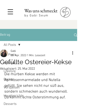
Was uns schmeckt
by Gabi Seum
Beitrag
All Posts
Gabi
All Posts
30. Apr. 2022
1 Min. Lesezeit
Gefüllte Ostereier-Kekse
Rezepte
Aktualisiert:
25. Mai 2022
Lifestyle
Die mürben Kekse werden mit 
Backen
Aprikosenmarmelade und Nutella 
gefüllt. Sie sehen nicht nur süß aus, 
Vorspeisen
sondern schmecken auch wundervoll. 
Hauptgerichte
Da kommt echte Osterstimmung auf.
Desserts