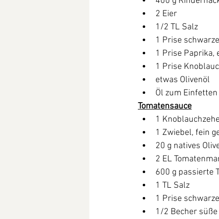
400 g Rinderhack
2 Eier
1/2 TL Salz
1 Prise schwarze
1 Prise Paprika,
1 Prise Knoblau
etwas Olivenöl
Öl zum Einfetten
Tomatensauce
1 Knoblauchzehe,
1 Zwiebel, fein g
20 g natives Oliv
2 EL Tomatenma
600 g passierte
1 TL Salz
1 Prise schwarze
1/2 Becher süße