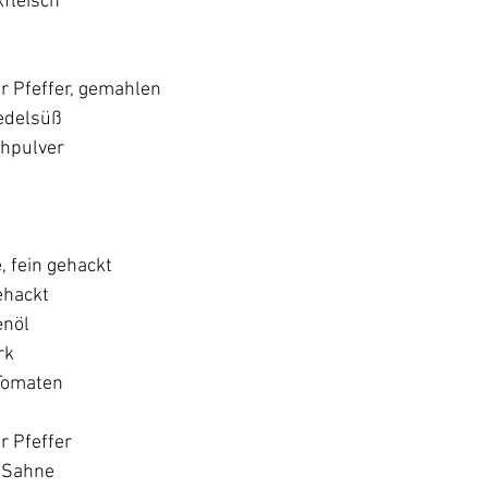
fleisch
r Pfeffer, gemahlen
 edelsüß
chpulver
 fein gehackt
ehackt
enöl
rk
 Tomaten
r Pfeffer
 Sahne