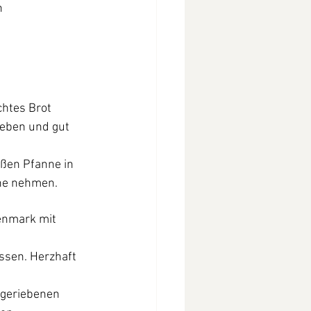
n
chtes Brot 
eben und gut 
oßen Pfanne in 
nne nehmen.
enmark mit 
ssen. Herzhaft 
 geriebenen 