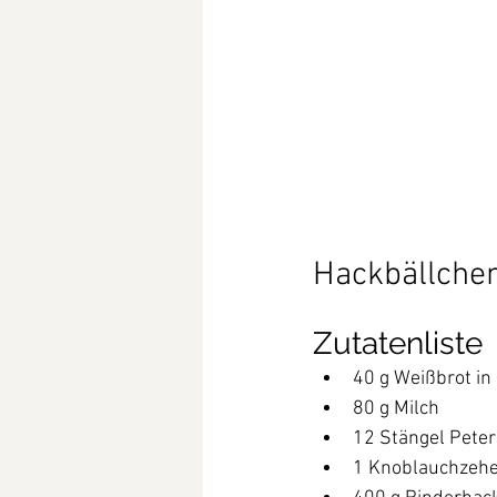
Hackbällch
Zutatenliste
40 g Weißbrot in
80 g Milch
12 Stängel Peters
1 Knoblauchzehe,