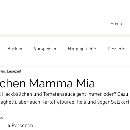
Home
Backen
Vorspeisen
Hauptgerichte
Desserts
Min. Lesezeit
Backen für Richard
lchen Mamma Mia
t Hackbällchen und Tomatensauce geht immer, oder? Dazu
aghetti, aber auch Kartoffelpüree, Reis und sogar Salzkarto
sy
4 Personen