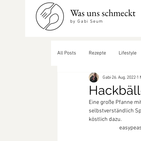
Was uns schmeckt
by Gabi Seum
All Posts
Rezepte
Lifestyle
Gabi
26. Aug. 2022
1 
Beilagen
coole Drinks
Hackbäl
Eine große Pfanne mi
selbstverständlich Sp
köstlich dazu.
easypea