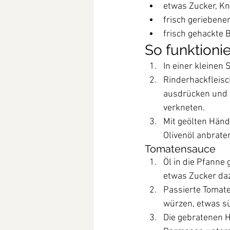
etwas Zucker, Kn
frisch gerieben
frisch gehackte 
So funktionie
In einer kleinen
Rinderhackfleisch
ausdrücken und 
verkneten.
Mit geölten Händ
Olivenöl anbrate
Tomatensauce
Öl in die Pfanne
etwas Zucker da
Passierte Tomate
würzen, etwas s
Die gebratenen H