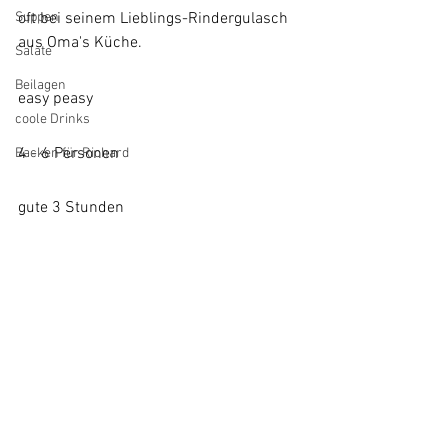
Suppen
oft bei seinem Lieblings-Rindergulasch 
aus Oma's Küche.
Salate
Beilagen
easy peasy
coole Drinks
4 - 6 Personen
Backen für Richard
gute 3 Stunden 