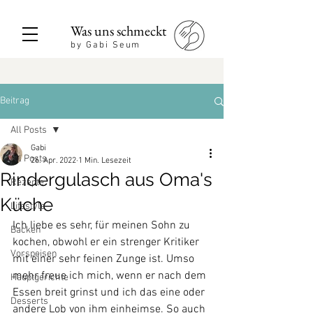
Was uns schmeckt
by Gabi Seum
Beitrag
All Posts
Gabi
All Posts
26. Apr. 2022
1 Min. Lesezeit
Rindergulasch aus Oma's
Rezepte
Küche
Lifestyle
Ich liebe es sehr, für meinen Sohn zu 
Backen
kochen, obwohl er ein strenger Kritiker 
Vorspeisen
mit einer sehr feinen Zunge ist. Umso 
mehr freue ich mich, wenn er nach dem 
Hauptgerichte
Essen breit grinst und ich das eine oder 
Desserts
andere Lob von ihm einheimse. So auch 