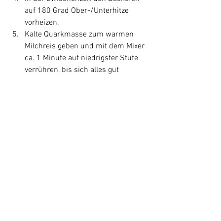
auf 180 Grad Ober-/Unterhitze 
vorheizen.
Kalte Quarkmasse zum warmen 
Milchreis geben und mit dem Mixer 
ca. 1 Minute auf niedrigster Stufe 
verrühren, bis sich alles gut 
vermengt hat. 
In eine gefettete Auflaufform füllen 
und im Backofen ca. 45 Minuten 
backen, bis die Oberfläche goldgelb 
ist. Heiß oder auch kalt servieren.
Desserts
Rezepte
Hauptgerichte