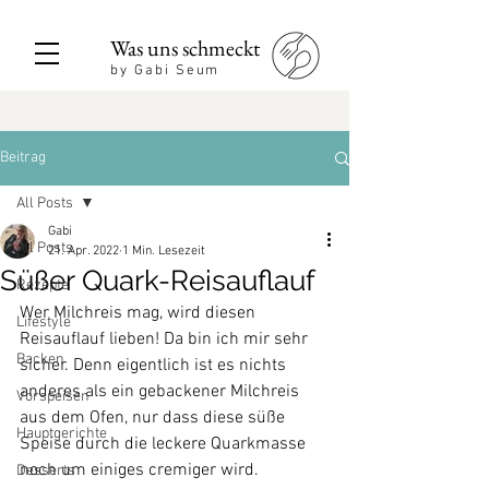
Was uns schmeckt
by Gabi Seum
Beitrag
All Posts
Gabi
All Posts
21. Apr. 2022
1 Min. Lesezeit
Süßer Quark-Reisauflauf
Rezepte
Wer Milchreis mag, wird diesen 
Lifestyle
Reisauflauf lieben! Da bin ich mir sehr 
Backen
sicher. Denn eigentlich ist es nichts 
anderes als ein gebackener Milchreis 
Vorspeisen
aus dem Ofen, nur dass diese süße 
Hauptgerichte
Speise durch die leckere Quarkmasse 
noch um einiges cremiger wird.
Desserts