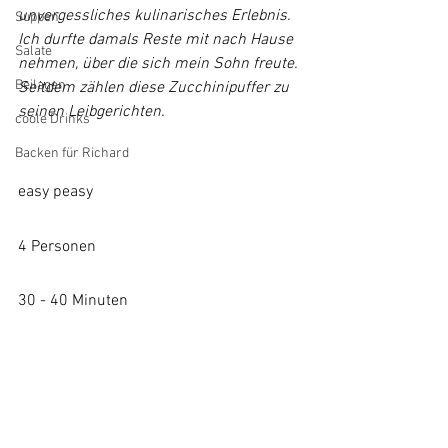
unvergessliches kulinarisches Erlebnis. 
Suppen
Ich durfte damals Reste mit nach Hause 
Salate
nehmen, über die sich mein Sohn freute. 
Beilagen
Seitdem zählen diese Zucchinipuffer zu 
seinen Leibgerichten.
coole Drinks
Backen für Richard
easy peasy
4 Personen
30 - 40 Minuten