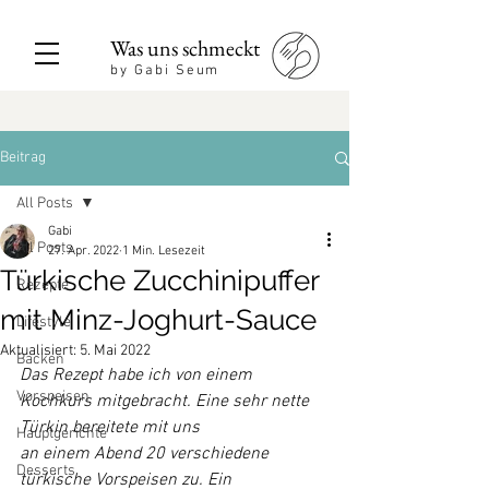
Was uns schmeckt
by Gabi Seum
Beitrag
All Posts
Gabi
All Posts
27. Apr. 2022
1 Min. Lesezeit
Türkische Zucchinipuffer
Rezepte
mit Minz-Joghurt-Sauce
Lifestyle
Aktualisiert:
5. Mai 2022
Backen
Das Rezept habe ich von einem 
Vorspeisen
Kochkurs mitgebracht. Eine sehr nette 
Türkin bereitete mit uns 
Hauptgerichte
an einem Abend 20 verschiedene 
Desserts
türkische Vorspeisen zu. Ein 