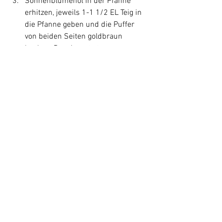
Sonnenblumenöl in der Pfanne 
erhitzen, jeweils 1-1 1/2 EL Teig in 
die Pfanne geben und die Puffer 
von beiden Seiten goldbraun 
backen. Das dauert etwas. 
Die Puffer kurz auf Küchenkrepp 
legen.
Vor dem Servieren der Puffer die 
Zutaten für die Minz-Joghurt-Sauce 
verrühren und dazu servieren.
Rezepte
Vorspeisen
Alle ansehen
Aktuelle Beiträge