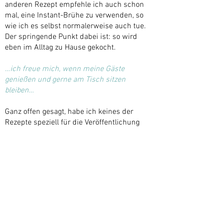
anderen Rezept empfehle ich auch schon
mal, eine Instant-Brühe zu verwenden, so
wie ich es selbst normalerweise auch tue.
Der springende Punkt dabei ist: so wird
eben im Alltag zu Hause gekocht.
…ich freue mich, wenn meine Gäste
genießen und gerne am Tisch sitzen
bleiben…
Ganz offen gesagt, habe ich keines der
Rezepte speziell für die Veröffentlichung
auf meinem Blog entworfen. Es ist einfach
das Essen, das ich meiner Familie und
meinen Freunden vorsetze. Das Schönste
für mich ist, wenn ein Essen gut gelungen
ist, es allen schmeckt, meine Gäste satt
und zufrieden sind und gerne mit mir am
Tisch sitzen bleiben.