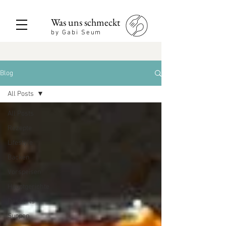
Was uns schmeckt
by Gabi Seum
Blog
All Posts
All Posts
Rezepte
Lifestyle
Backen
Vorspeisen
Hauptgerichte
Desserts
Suppen