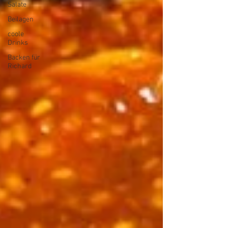
Salate
Beilagen
coole
Drinks
Backen für
Richard