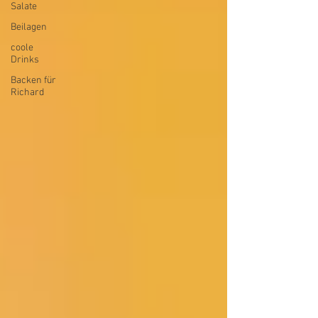
Salate
Beilagen
coole
Drinks
Backen für
Richard