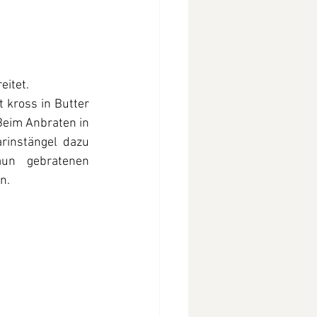
itet. 
 kross in Butter 
eim Anbraten in 
instängel dazu 
un gebratenen 
n.