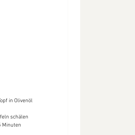
pf in Olivenöl 
feln
schälen 
5 Minuten 