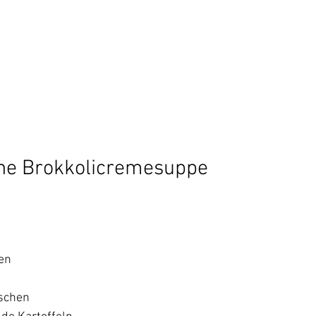
he Brokkolicremesuppe
en
öschen