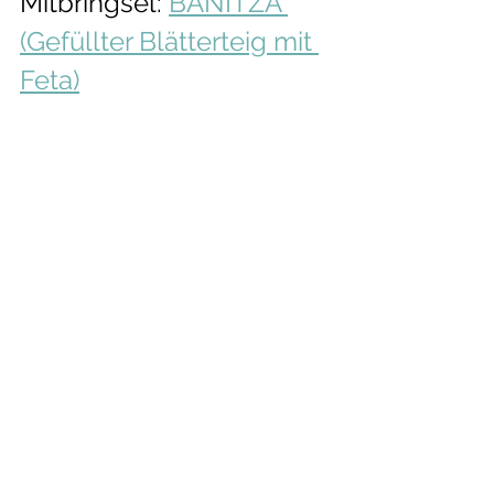
Mitbringsel: 
BANITZA 
(Gefüllter Blätterteig mit 
Feta)
In Bulgarien steht ein weiteres Highlight 
auf dem Programm: der Besuch der 