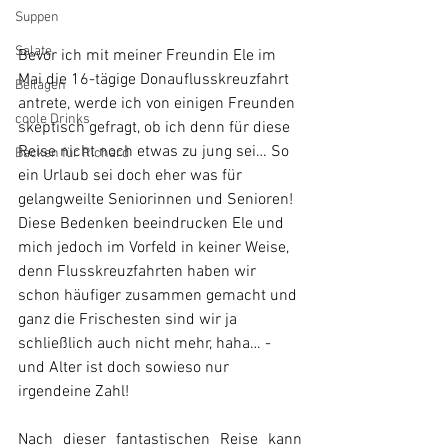
Suppen
Salate
Bevor ich mit meiner Freundin Ele im 
Mai die 16-tägige Donauflusskreuzfahrt 
Beilagen
antrete, werde ich von einigen Freunden 
coole Drinks
skeptisch gefragt, ob ich denn für diese 
Reise nicht noch etwas zu jung sei… So 
Backen für Richard
ein Urlaub sei doch eher was für 
gelangweilte Seniorinnen und Senioren! 
Diese Bedenken beeindrucken Ele und 
mich jedoch im Vorfeld in keiner Weise, 
denn Flusskreuzfahrten haben wir 
schon häufiger zusammen gemacht und 
ganz die Frischesten sind wir ja 
schließlich auch nicht mehr, haha… - 
und Alter ist doch sowieso nur 
irgendeine Zahl!
Nach dieser fantastischen Reise kann 