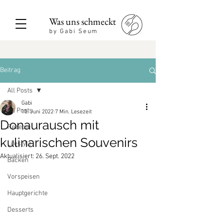
Was uns schmeckt
by Gabi Seum
Beitrag
All Posts
Gabi
All Posts
10. Juni 2022
7 Min. Lesezeit
Donaurausch mit
Rezepte
kulinarischen Souvenirs
Lifestyle
Aktualisiert:
26. Sept. 2022
Backen
Vorspeisen
Hauptgerichte
Desserts