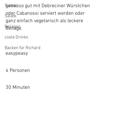
Suppen
genauso gut mit Debreciner Würstchen 
oder Cabanossi serviert werden oder 
Salate
ganz einfach vegetarisch als leckere 
Beilagen
Beilage.
coole Drinks
Backen für Richard
easypeasy
4 Personen
30 Minuten