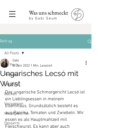
Was uns schmeckt
by Gabi Seum
Beitrag
All Posts
Gabi
All Posts
8. Juni 2022
1 Min. Lesezeit
Ungarisches Lecsó mit
Rezepte
Wurst
Lifestyle
Das ungarische Schmorgericht Lecsó ist 
Backen
ein Lieblingsessen in meinem 
Vorspeisen
Elternhaus. Grundsätzlich besteht es 
aus Paprika, Tomaten und Zwiebeln. Wir 
Hauptgerichte
essen es als Hauptmahlzeit mit 
Desserts
Fleischwurst. Es kann aber auch 