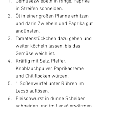
Gemüsezwiebeln in Ringe, Paprika 
in Streifen schneiden.
Öl in einer großen Pfanne erhitzen 
und darin Zwiebeln und Paprika gut 
andünsten. 
Tomatenstückchen dazu geben und 
weiter köcheln lassen, bis das 
Gemüse weich ist.
Kräftig mit Salz, Pfeffer, 
Knoblauchpulver, Paprikacreme 
und Chiliflocken würzen.
1 Soßenwürfel unter Rühren im 
Lecsó auflösen.
Fleischwurst in dünne Scheiben 
schneiden und im Lecsó erwärmen. 
Nochmals abschmecken und heiß 
servieren.
Rezepte
Hauptgerichte