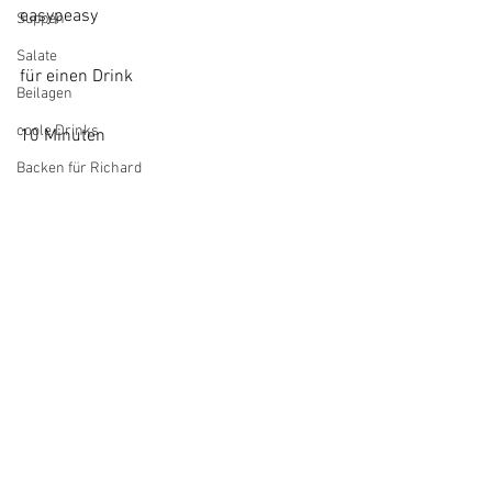
easypeasy
Suppen
Salate
für einen Drink
Beilagen
coole Drinks
10 Minuten
Backen für Richard