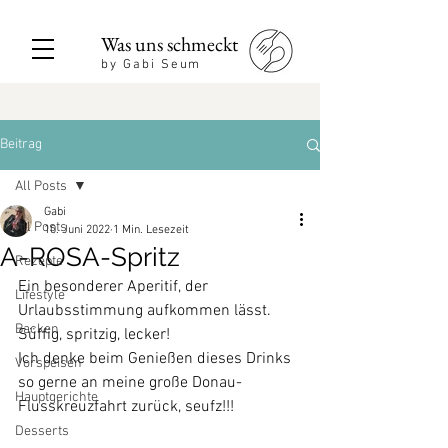
Was uns schmeckt
by Gabi Seum
Beitrag
All Posts
Gabi
All Posts
10. Juni 2022
1 Min. Lesezeit
A-ROSA-Spritz
Rezepte
Ein besonderer Aperitif, der 
Lifestyle
Urlaubsstimmung aufkommen lässt. 
Backen
Süffig, spritzig, lecker!
Ich denke beim Genießen dieses Drinks 
Vorspeisen
so gerne an meine große Donau-
Hauptgerichte
Flusskreuzfahrt zurück, seufz!!!
Desserts