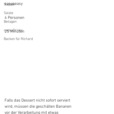
easypeasy
Suppen
Salate
4 Personen
Beilagen
coole Drinks
25 Minuten
Backen für Richard
Falls das Dessert nicht sofort serviert 
wird, müssen die geschälten Bananen 
vor der Verarbeitung mit etwas 