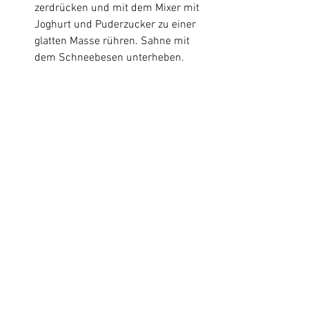
zerdrücken und mit dem Mixer mit 
Joghurt und Puderzucker zu einer 
glatten Masse rühren. Sahne mit 
dem Schneebesen unterheben.
2 Bananen in Scheiben schneiden.
Cookies abwechselnd mit Creme, 
Bananenscheiben und Mandeln in 
Dessertgläser schichten. 
Mit Schokosauce begießen und 
servieren.
Rezepte
Desserts
Alle ansehen
Aktuelle Beiträge