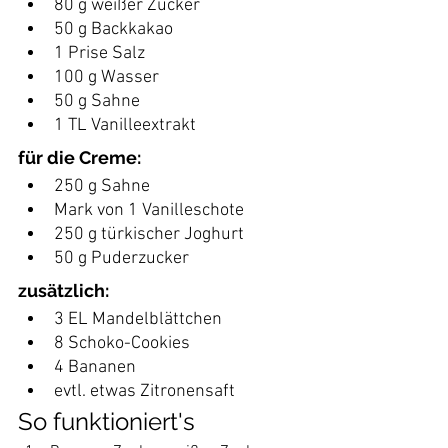
80 g weißer Zucker
50 g Backkakao
1 Prise Salz
100 g Wasser
50 g Sahne
1 TL Vanilleextrakt
für die Creme:
250 g Sahne
Mark von 1 Vanilleschote
250 g türkischer Joghurt
50 g Puderzucker
zusätzlich:
3 EL Mandelblättchen
8 Schoko-Cookies
4 Bananen
evtl. etwas Zitronensaft
So funktioniert's