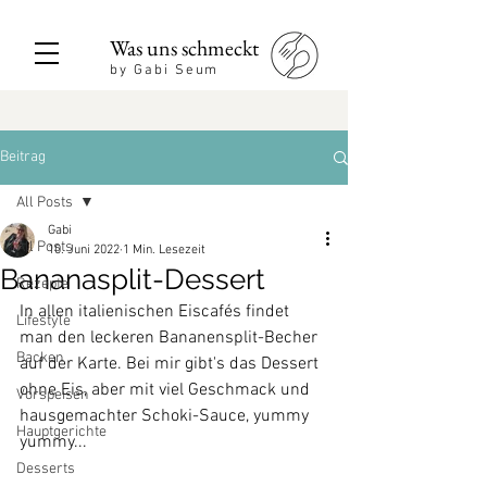
Was uns schmeckt
by Gabi Seum
Beitrag
All Posts
Gabi
All Posts
10. Juni 2022
1 Min. Lesezeit
Bananasplit-Dessert
Rezepte
In allen italienischen Eiscafés findet 
Lifestyle
man den leckeren Bananensplit-Becher 
Backen
auf der Karte. Bei mir gibt's das Dessert 
ohne Eis, aber mit viel Geschmack und 
Vorspeisen
hausgemachter Schoki-Sauce, yummy 
Hauptgerichte
yummy...
Desserts