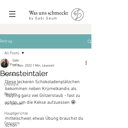
Was uns schmeckt
by Gabi Seum
Beitrag
All Posts
Gabi
All Posts
17. Nov. 2022
1 Min. Lesezeit
Bernsteintaler
Rezepte
Diese leckeren Schokoladenplätzchen 
Lifestyle
bekommen neben Krümelkandis als 
Backen
Topping ganz viel Glitzerstaub - fast zu 
schön, um die Kekse aufzuessen 🤩
Vorspeisen
Hauptgerichte
mittelschwer, etwas Übung brauchst du 
Desserts
schon