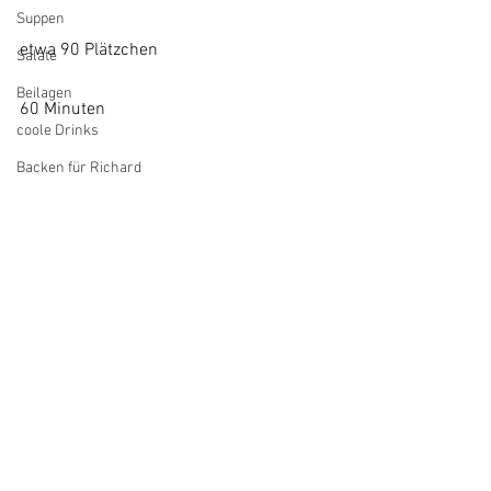
Suppen
etwa 90 Plätzchen
Salate
Beilagen
60 Minuten
coole Drinks
Backen für Richard