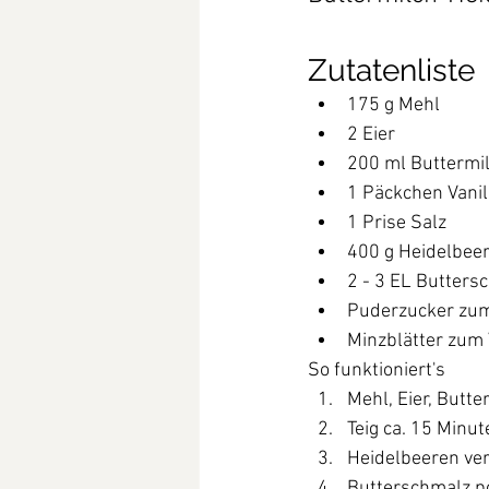
Zutatenliste
175 g Mehl
2 Eier
200 ml Buttermi
1 Päckchen Vanil
1 Prise Salz
400 g Heidelbee
2 - 3 EL Butters
Puderzucker zu
Minzblätter zum 
So funktioniert's
Mehl, Eier, Butte
Teig ca. 15 Minut
Heidelbeeren ver
Butterschmalz po