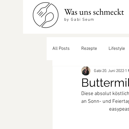
Was uns schmeckt
by Gabi Seum
All Posts
Rezepte
Lifestyle
Gabi
20. Juni 2022
1 
Beilagen
coole Drinks
Buttermi
Diese absolut köstli
an Sonn- und Feierta
easypea