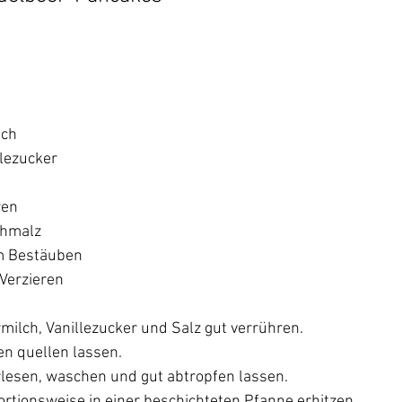
lch
lezucker
ren
chmalz
m Bestäuben
Verzieren
rmilch, Vanillezucker und Salz gut verrühren.
en quellen lassen.
lesen, waschen und gut abtropfen lassen.
rtionsweise in einer beschichteten Pfanne erhitzen. 