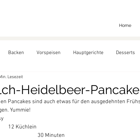
Home
Backen
Vorspeisen
Hauptgerichte
Desserts
Min. Lesezeit
Backen für Richard
lch-Heidelbeer-Pancake
chen Pancakes sind auch etwas für den ausgedehnten Früh
gen. Yummie!
sy
12 Küchlein
30 Minuten