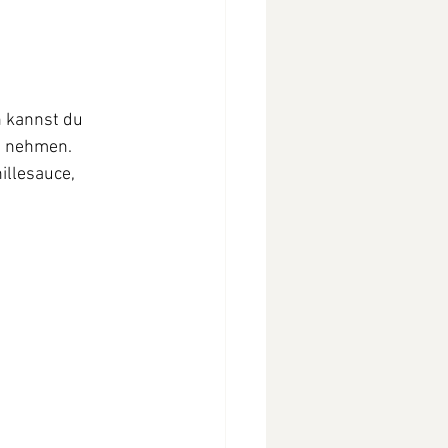
n kannst du 
e nehmen.
llesauce, 