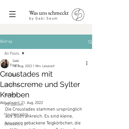
Was uns schmeckt
by Gabi Seum
Beitrag
All Posts
Gabi
All Posts
18. Aug. 2022
1 Min. Lesezeit
Croustades mit
Rezepte
Lachscreme und Sylter
Lifestyle
Krabben
Backen
Aktualisiert:
21. Aug. 2022
Vorspeisen
Die Croustades stammen ursprünglich 
Hauptgerichte
aus Südfrankreich. Es sind kleine, 
knusprig gebackene Teigkörbchen, die 
Desserts