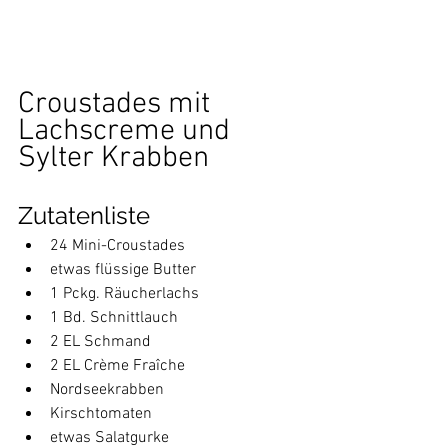
Croustades mit 
Lachscreme und 
Sylter Krabben
Zutatenliste
24 Mini-Croustades
etwas flüssige Butter
1 Pckg. Räucherlachs
1 Bd. Schnittlauch
2 EL Schmand
2 EL Crème Fraîche
Nordseekrabben
Kirschtomaten
etwas Salatgurke