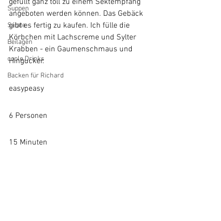
gefüllt ganz toll zu einem Sektempfang 
Suppen
angeboten werden können. Das Gebäck 
gibt es fertig zu kaufen. Ich fülle die 
Salate
Körbchen mit Lachscreme und Sylter 
Beilagen
Krabben - ein Gaumenschmaus und 
coole Drinks
Hingucker.
Backen für Richard
easypeasy
6 Personen
15 Minuten