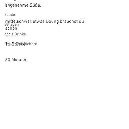
Suppen
angenehme Süße. 
Salate
mittelschwer, etwas Übung brauchst du 
Beilagen
schon
coole Drinks
16 Stücke
Backen für Richard
60 Minuten