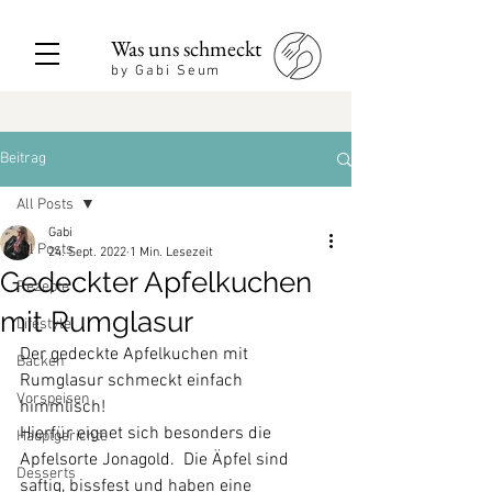
Was uns schmeckt
by Gabi Seum
Beitrag
All Posts
Gabi
All Posts
24. Sept. 2022
1 Min. Lesezeit
Gedeckter Apfelkuchen
Rezepte
mit Rumglasur
Lifestyle
Der gedeckte Apfelkuchen mit 
Backen
Rumglasur schmeckt einfach 
Vorspeisen
himmlisch!  
Hierfür eignet sich besonders die 
Hauptgerichte
Apfelsorte Jonagold.  Die Äpfel sind 
Desserts
saftig, bissfest und haben eine 