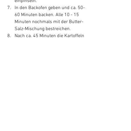
einpinseln.
In den Backofen geben und ca. 50-
60 Minuten backen. Alle 10 - 15 
Minuten nochmals mit der Butter-
Salz-Mischung bestreichen.
Nach ca. 45 Minuten die Kartoffeln 
mit Parmesan bestreuen und 
nochmals etwas Butter darüber 
geben.
Die Kartoffeln müssen goldbraun 
und weich sein, bevor sie auf den 
Tisch kommen.
Rezepte
Beilagen