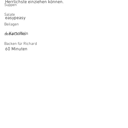
Herrlichste einziehen können.
Suppen
Salate
easypeasy
Beilagen
6 Kartoffeln
coole Drinks
Backen für Richard
60 Minuten