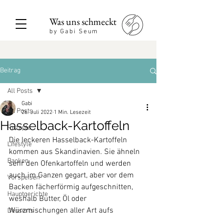
Was uns schmeckt
by Gabi Seum
Beitrag
All Posts
Gabi
All Posts
26. Juli 2022
1 Min. Lesezeit
Hasselback-Kartoffeln
Rezepte
Die leckeren Hasselback-Kartoffeln 
Lifestyle
kommen aus Skandinavien. Sie ähneln 
Backen
sehr den Ofenkartoffeln und werden 
auch im Ganzen gegart, aber vor dem 
Vorspeisen
Backen fächerförmig aufgeschnitten, 
Hauptgerichte
weshalb Butter, Öl oder 
Würzmischungen aller Art aufs 
Desserts