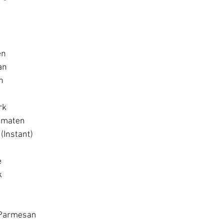
en
an
n
rk
Tomaten
(Instant)
e
k
 Parmesan