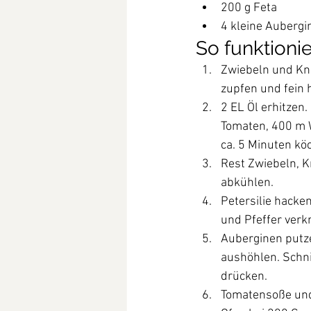
200 g Feta
4 kleine Aubergi
So funktionie
Zwiebeln und Kn
zupfen und fein 
2 EL Öl erhitzen
Tomaten, 400 m 
ca. 5 Minuten k
Rest Zwiebeln, 
abkühlen.
Petersilie hacke
und Pfeffer verk
Auberginen putze
aushöhlen. Schni
drücken.
Tomatensoße und 