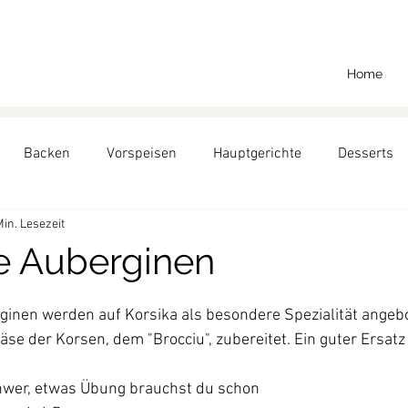
Home
Backen
Vorspeisen
Hauptgerichte
Desserts
Min. Lesezeit
Backen für Richard
e Auberginen
ginen werden auf Korsika als besondere Spezialität angebo
äse der Korsen, dem "Brocciu", zubereitet. Ein guter Ersatz
hwer, etwas Übung brauchst du schon