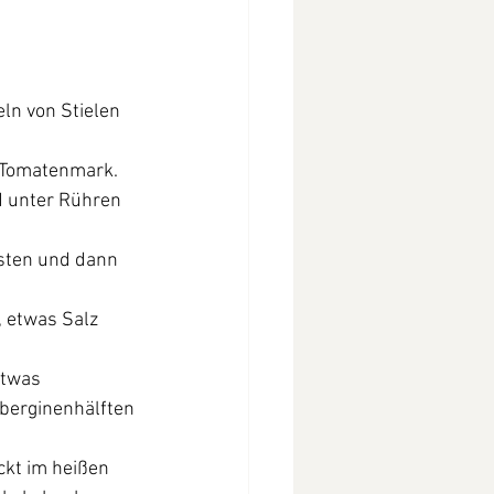
n von Stielen 
n Tomatenmark. 
 unter Rühren 
sten und dann 
 etwas Salz 
etwas 
berginenhälften 
kt im heißen 