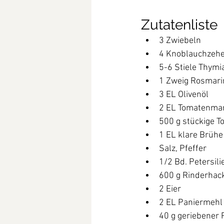
Zutatenliste
3 Zwiebeln
4 Knoblauchzeh
5-6 Stiele Thymi
1 Zweig Rosmari
3 EL Olivenöl
2 EL Tomatenma
500 g stückige 
1 EL klare Brühe 
Salz, Pfeffer
1/2 Bd. Petersili
600 g Rinderhac
2 Eier
2 EL Paniermehl
40 g geriebener