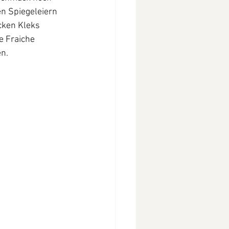
n Spiegeleiern 
cken Kleks 
 Fraiche 
n.