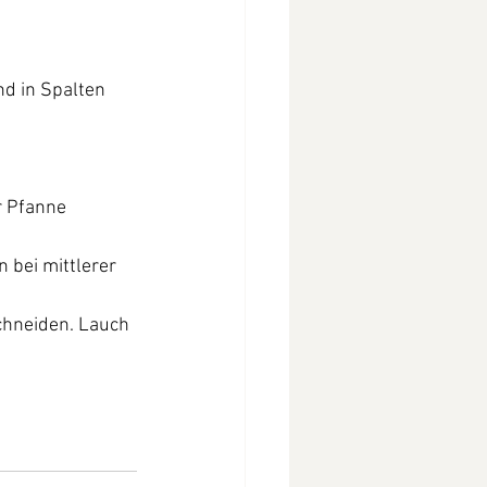
d in Spalten 
r Pfanne 
en
bei mittlerer 
chneiden. Lauch 