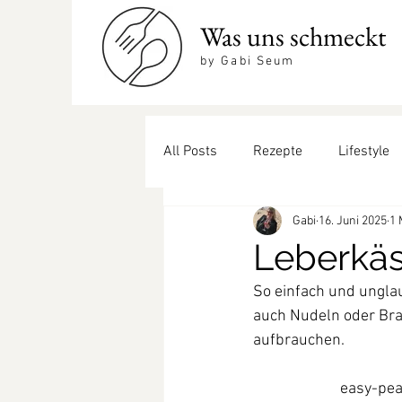
Was uns schmeckt
by Gabi Seum
All Posts
Rezepte
Lifestyle
Gabi
16. Juni 2025
1 
Beilagen
coole Drinks
Leberkä
So einfach und unglau
auch Nudeln oder Bra
aufbrauchen. 
easy-pe