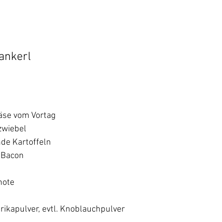
ankerl
äse vom Vortag
wiebel  
de Kartoffeln 
 Bacon
hote
prikapulver, evtl. Knoblauchpulver