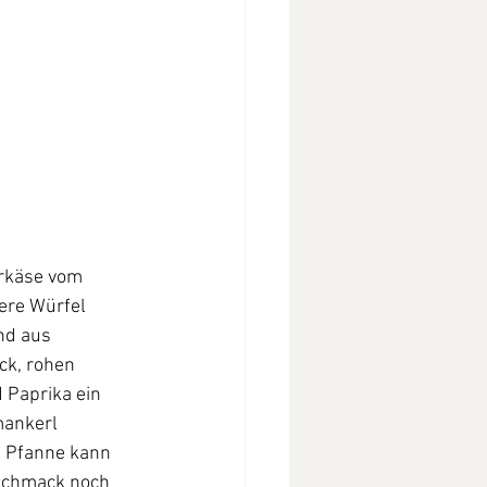
rkäse vom 
ere Würfel 
nd aus 
ck, rohen 
 Paprika ein 
ankerl 
e Pfanne kann 
schmack noch 