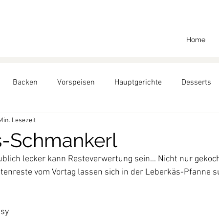
Home
Backen
Vorspeisen
Hauptgerichte
Desserts
Min. Lesezeit
Backen für Richard
s-Schmankerl
blich lecker kann Resteverwertung sein... Nicht nur gekoch
tenreste vom Vortag lassen sich in der Leberkäs-Pfanne s
asy