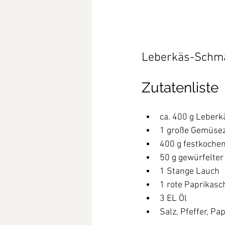
Leberkäs-Schm
Zutatenliste
ca. 400 g Leberk
1 große Gemüsez
400 g festkochen
50 g gewürfelter
1 Stange Lauch 
1 rote Paprikasc
3 EL Öl
Salz, Pfeffer, Pa