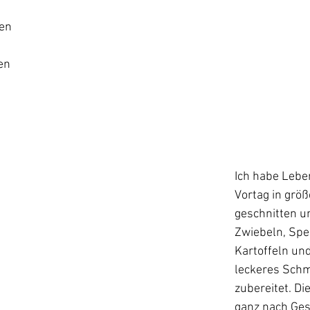
en
en
Ich habe Lebe
Vortag in größ
geschnitten u
Zwiebeln, Spe
Kartoffeln und
leckeres Schm
zubereitet. Di
ganz nach Ge