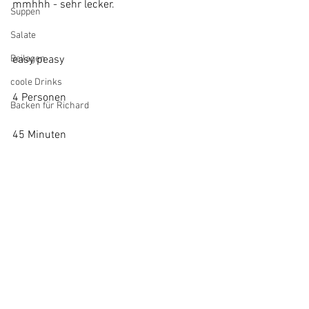
mmhhh - sehr lecker.
Suppen
Salate
easy peasy
Beilagen
coole Drinks
4 Personen
Backen für Richard
45 Minuten