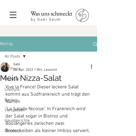
Was uns schmeckt
by Gabi Seum
Beitrag
All Posts
Gabi
All Posts
26. Apr. 2022
1 Min. Lesezeit
Mein Nizza-Salat
Rezepte
Vive la France! Dieser leckere Salat 
Lifestyle
kommt aus Südfrankreich und trägt den 
Backen
Namen 
"La Salade Nicoise". In Frankreich wird 
Vorspeisen
der Salat sogar in Bistros und 
Hauptgerichte
Boulangeries zwischen zwei 
Brotscheiben als kleiner Imbiss serviert, 
Desserts