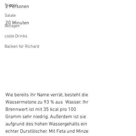
Suppen
2 Personen
Salate
20 Minuten
Beilagen
coole Drinks
Backen für Richard
Wie bereits ihr Name verrät, besteht die 
Wassermelone zu 93 % aus  Wasser. Ihr 
Brennwert ist mit 35 kcal pro 100 
Gramm sehr niedrig. Außerdem ist sie 
aufgrund des hohen Wassergehalts ein 
echter Durstlöscher. Mit Feta und Minze 