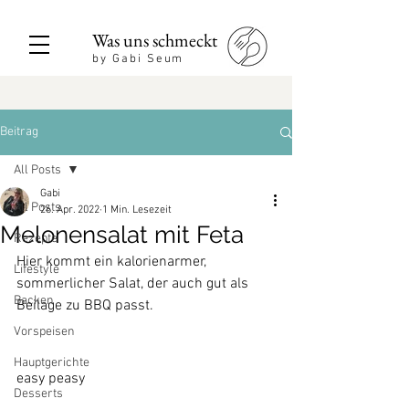
Was uns schmeckt
by Gabi Seum
Beitrag
All Posts
Gabi
All Posts
26. Apr. 2022
1 Min. Lesezeit
Melonensalat mit Feta
Rezepte
Hier kommt ein kalorienarmer, 
Lifestyle
sommerlicher Salat, der auch gut als 
Backen
Beilage zu BBQ passt.
Vorspeisen
Hauptgerichte
easy peasy
Desserts