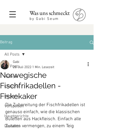
Was uns schmeckt
by Gabi Seum
Beitrag
All Posts
Gabi
All Posts
20. Juli 2022
1 Min. Lesezeit
Norwegische
Rezepte
Fischfrikadellen -
Lifestyle
Fiskekaker
Backen
Die Zubereitung der Fischfrikadellen ist 
Vorspeisen
genauso einfach, wie die klassischen 
Hauptgerichte
Buletten aus Hackfleisch. Einfach alle 
Zutaten vermengen, zu einem Teig  
Desserts