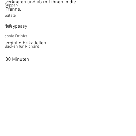
verkneten und ab mit ihnen in die 
Suppen
Pfanne. 
Salate
easypeasy
Beilagen
coole Drinks
ergibt 6 Frikadellen
Backen für Richard
30 Minuten