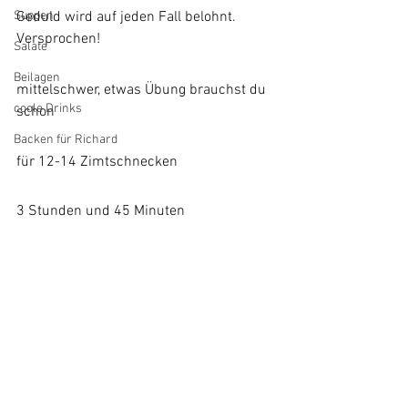
Suppen
Geduld wird auf jeden Fall belohnt. 
Versprochen!
Salate
Beilagen
mittelschwer, etwas Übung brauchst du 
coole Drinks
schon
Backen für Richard
für 12-14 Zimtschnecken
3 Stunden und 45 Minuten