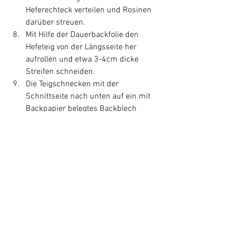
Heferechteck verteilen und Rosinen 
darüber streuen.
Mit Hilfe der Dauerbackfolie den 
Hefeteig von der Längsseite her 
aufrollen und etwa 3-4cm dicke 
Streifen schneiden.
Die Teigschnecken mit der 
Schnittseite nach unten auf ein mit 
Backpapier belegtes Backblech 
legen. Unbedingt nochmal 20 
Minuten gehen lassen!
Ofen auf 170° Grad Umluft 
vorheizen! Zimtschnecken ca. 
15Min. backen.
Puderzucker sieben und mit der 
zerlassenen Butter und etwas 
Wasser vermischen. Die Masse 
sollte weiß und zähflüssig sein.