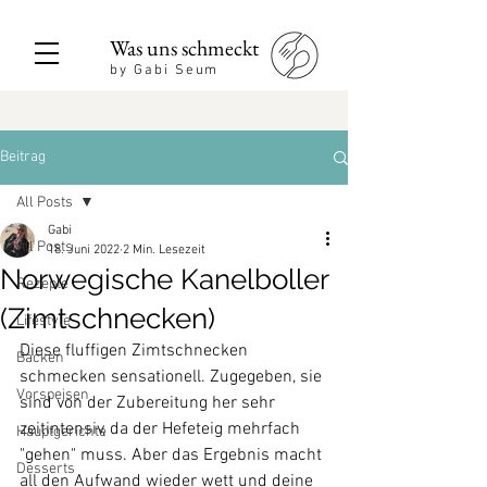
Was uns schmeckt
by Gabi Seum
Beitrag
All Posts
Gabi
All Posts
18. Juni 2022
2 Min. Lesezeit
Norwegische Kanelboller
Rezepte
(Zimtschnecken)
Lifestyle
Diese fluffigen Zimtschnecken 
Backen
schmecken sensationell. Zugegeben, sie 
Vorspeisen
sind von der Zubereitung her sehr 
zeitintensiv, da der Hefeteig mehrfach 
Hauptgerichte
"gehen" muss. Aber das Ergebnis macht 
Desserts
all den Aufwand wieder wett und deine 