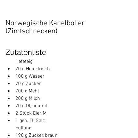
Norwegische Kanelboller 
(Zimtschnecken)
Zutatenliste
        Hefeteig                     
20 g Hefe, frisch
100 g Wasser
70 g Zucker
700 g Mehl
200 g Milch
70 g Öl, neutral
2 Stück Eier, M
1 geh. TL Salz
        Füllung                     
190 g Zucker, braun