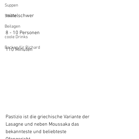
Suppen
mittelschwer
Salate
Beilagen
8 - 10 Personen
coole Drinks
Backen für Richard
110 Minuten
Pastizio ist die griechische Variante der 
Lasagne und neben Moussaka das 
bekannteste und beliebteste 