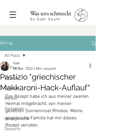
Was uns schmeckt
by Gabi Seum
Beitrag
All Posts
Gabi
All Posts
26. Apr. 2022
2 Min. Lesezeit
Pastizio "griechischer
Rezepte
Makkaroni-Hack-Auflauf"
Lifestyle
Das Rezept habe ich aus meiner zweiten 
Backen
Heimat mitgebracht, von meiner 
Vorspeisen
geliebten Sonneninsel Rhodos. Meine 
griechische Familie hat mir dieses 
Hauptgerichte
Rezept verraten.
Desserts