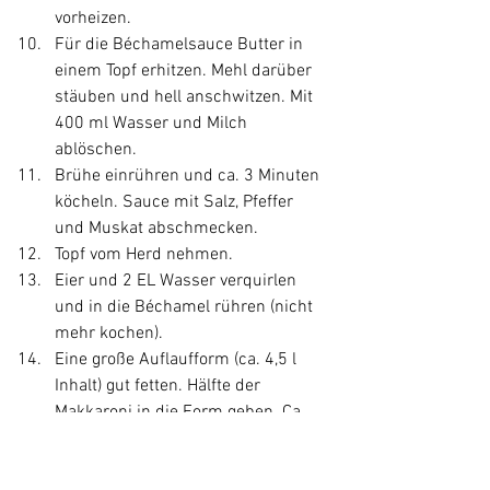
vorheizen.
Für die Béchamelsauce Butter in 
einem Topf erhitzen. Mehl darüber 
stäuben und hell anschwitzen. Mit 
400 ml Wasser und Milch 
ablöschen. 
Brühe einrühren und ca. 3 Minuten 
köcheln. Sauce mit Salz, Pfeffer 
und Muskat abschmecken. 
Topf vom Herd nehmen. 
Eier und 2 EL Wasser verquirlen 
und in die Béchamel rühren (nicht 
mehr kochen).
Eine große Auflaufform (ca. 4,5 l 
Inhalt) gut fetten. Hälfte der 
Makkaroni in die Form geben. Ca. 
1/4 Béchamel und Hälfte der 
Hacksauce darauf verteilen. 