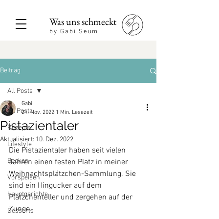
Was uns schmeckt
by Gabi Seum
Beitrag
All Posts
Gabi
All Posts
21. Nov. 2022
1 Min. Lesezeit
Pistazientaler
Rezepte
Aktualisiert:
10. Dez. 2022
Lifestyle
Die Pistazientaler haben seit vielen 
Backen
Jahren einen festen Platz in meiner 
Weihnachtsplätzchen-Sammlung. Sie 
Vorspeisen
sind ein Hingucker auf dem 
Hauptgerichte
Plätzchenteller und zergehen auf der 
Zunge.
Desserts