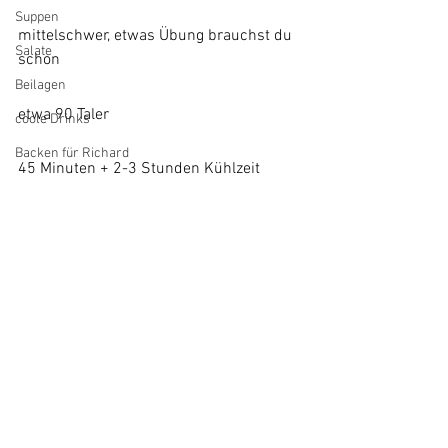
Suppen
mittelschwer, etwas Übung brauchst du 
Salate
schon
Beilagen
etwa 90 Taler
coole Drinks
Backen für Richard
45 Minuten + 2-3 Stunden Kühlzeit