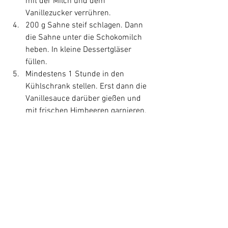
mit der Milch und dem 
Vanillezucker verrühren.
200 g Sahne steif schlagen. Dann 
die Sahne unter die Schokomilch 
heben. In kleine Dessertgläser 
füllen.
Mindestens 1 Stunde in den 
Kühlschrank stellen. Erst dann die 
Vanillesauce darüber gießen und 
mit frischen Himbeeren garnieren.
Rezepte
Desserts
Alle ansehen
Aktuelle Beiträge