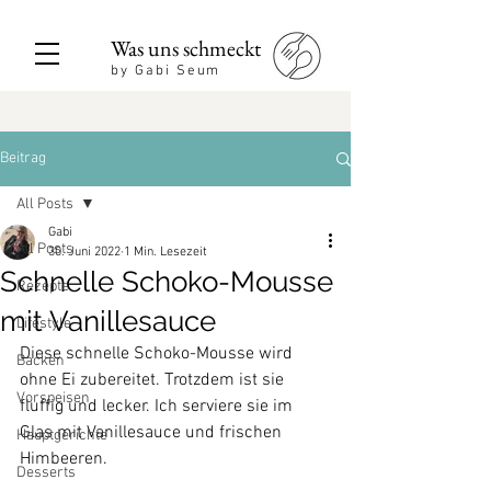
Was uns schmeckt
by Gabi Seum
Beitrag
All Posts
Gabi
All Posts
30. Juni 2022
1 Min. Lesezeit
Schnelle Schoko-Mousse
Rezepte
mit Vanillesauce
Lifestyle
Diese schnelle Schoko-Mousse wird 
Backen
ohne Ei zubereitet. Trotzdem ist sie 
Vorspeisen
fluffig und lecker. Ich serviere sie im 
Glas mit Vanillesauce und frischen 
Hauptgerichte
Himbeeren.
Desserts