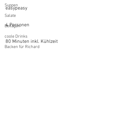
Suppen
easypeasy
Salate
4 Personen
Beilagen
coole Drinks
80 Minuten inkl. Kühlzeit
Backen für Richard