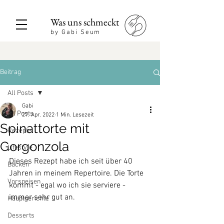
Was uns schmeckt
by Gabi Seum
Beitrag
All Posts
Gabi
All Posts
27. Apr. 2022
1 Min. Lesezeit
Spinattorte mit
Rezepte
Gorgonzola
Lifestyle
Dieses Rezept habe ich seit über 40 
Backen
Jahren in meinem Repertoire. Die Torte 
Vorspeisen
kommt - egal wo ich sie serviere - 
immer sehr gut an.
Hauptgerichte
Desserts