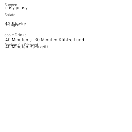
Suppen
easy peasy
Salate
12 Stücke 
Beilagen
coole Drinks
40 Minuten (+ 30 Minuten Kühlzeit und 
Backen für Richard
40 Minuten Backzeit)