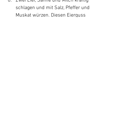
Zwei Eier, Sahne und Milch kräftig 
schlagen und mit Salz, Pfeffer und 
Muskat würzen. Diesen Eierguss 
über die Torte geben und im 
vorgeheizten Ofen bei 200 Grad auf 
mittlerer Schiene ca. 30-40 
Minuten backen.
Rezepte
Vorspeisen
Hauptgerichte
Alle ansehen
Aktuelle Beiträge